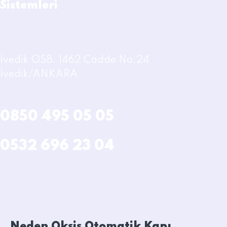
Sistemleri
İvedik OSB. 1462 Cadde No:24
İvedik/ANKARA
0850 495 05 05
0532 696 23 04
Neden Oksis Otomatik Kapı